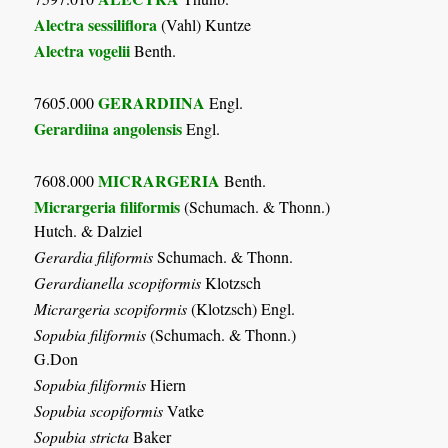
Alectra sessiliflora
(Vahl) Kuntze
Alectra vogelii
Benth.
GERARDIINA
7605.000
Engl.
Gerardiina angolensis
Engl.
MICRARGERIA
7608.000
Benth.
Micrargeria filiformis
(Schumach. & Thonn.)
Hutch. & Dalziel
Gerardia filiformis
Schumach. & Thonn.
Gerardianella scopiformis
Klotzsch
Micrargeria scopiformis
(Klotzsch) Engl.
Sopubia filiformis
(Schumach. & Thonn.)
G.Don
Sopubia filiformis
Hiern
Sopubia scopiformis
Vatke
Sopubia stricta
Baker