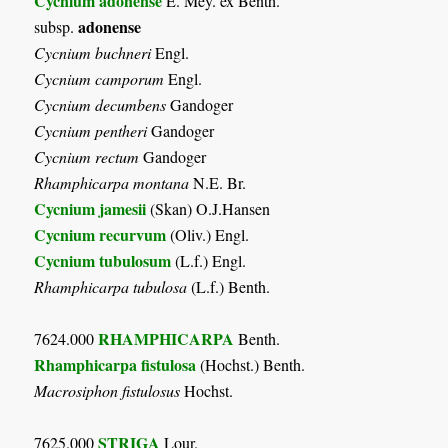
Cycnium adonense
E. Mey. ex Benth.
adonense
subsp.
Cycnium buchneri
Engl.
Cycnium camporum
Engl.
Cycnium decumbens
Gandoger
Cycnium pentheri
Gandoger
Cycnium rectum
Gandoger
Rhamphicarpa montana
N.E. Br.
Cycnium jamesii
(Skan) O.J.Hansen
Cycnium recurvum
(Oliv.) Engl.
Cycnium tubulosum
(L.f.) Engl.
Rhamphicarpa tubulosa
(L.f.) Benth.
RHAMPHICARPA
7624.000
Benth.
Rhamphicarpa fistulosa
(Hochst.) Benth.
Macrosiphon fistulosus
Hochst.
STRIGA
7625.000
Lour.