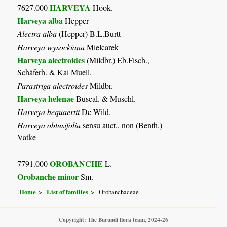
HARVEYA
7627.000
Hook.
Harveya alba
Hepper
Alectra alba
(Hepper) B.L.Burtt
Harveya wysockiana
Mielcarek
Harveya alectroides
(Mildbr.) Eb.Fisch.,
Schäferh. & Kai Muell.
Parastriga alectroides
Mildbr.
Harveya helenae
Buscal. & Muschl.
Harveya bequaertii
De Wild.
Harveya obtusifolia
sensu auct., non (Benth.)
Vatke
OROBANCHE
7791.000
L.
Orobanche minor
Sm.
Home
List of families
Orobanchaceae
Copyright: The Burundi flora team, 2024-26