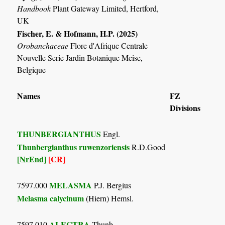
Handbook
Plant Gateway Limited, Hertford,
UK
Fischer, E. & Hofmann, H.P. (2025)
Orobanchaceae
Flore d'Afrique Centrale
Nouvelle Serie Jardin Botanique Meise,
Belgique
Names
FZ
Divisions
THUNBERGIANTHUS
Engl.
Thunbergianthus ruwenzoriensis
R.D.Good
[NrEnd]
[CR]
MELASMA
7597.000
P.J. Bergius
Melasma calycinum
(Hiern) Hemsl.
ALECTRA
7597.010
Thunb.