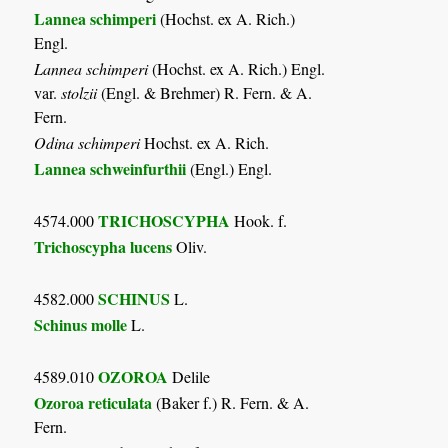
Lannea schimperi
(Hochst. ex A. Rich.)
Engl.
Lannea schimperi
(Hochst. ex A. Rich.) Engl.
var.
stolzii
(Engl. & Brehmer) R. Fern. & A.
Fern.
Odina schimperi
Hochst. ex A. Rich.
Lannea schweinfurthii
(Engl.) Engl.
TRICHOSCYPHA
4574.000
Hook. f.
Trichoscypha lucens
Oliv.
SCHINUS
4582.000
L.
Schinus molle
L.
OZOROA
4589.010
Delile
Ozoroa reticulata
(Baker f.) R. Fern. & A.
Fern.