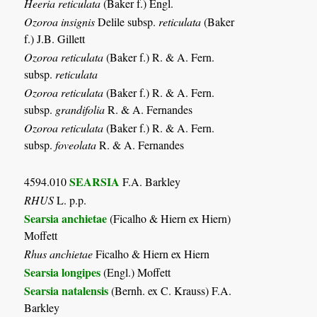
Heeria reticulata
(Baker f.) Engl.
Ozoroa insignis
Delile subsp.
reticulata
(Baker
f.) J.B. Gillett
Ozoroa reticulata
(Baker f.) R. & A. Fern.
subsp.
reticulata
Ozoroa reticulata
(Baker f.) R. & A. Fern.
subsp.
grandifolia
R. & A. Fernandes
Ozoroa reticulata
(Baker f.) R. & A. Fern.
subsp.
foveolata
R. & A. Fernandes
SEARSIA
4594.010
F.A. Barkley
RHUS
L. p.p.
Searsia anchietae
(Ficalho & Hiern ex Hiern)
Moffett
Rhus anchietae
Ficalho & Hiern ex Hiern
Searsia longipes
(Engl.) Moffett
Searsia natalensis
(Bernh. ex C. Krauss) F.A.
Barkley