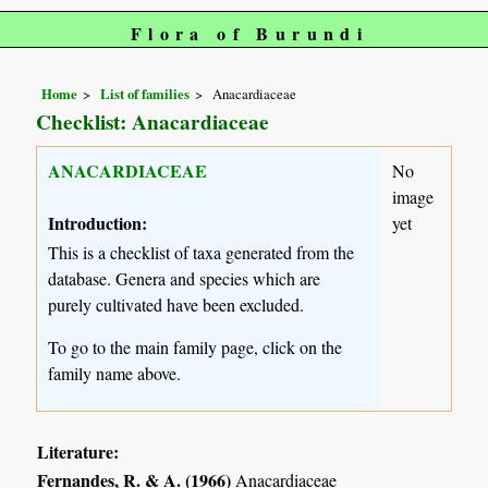
Flora of Burundi
Home
List of families
Anacardiaceae
Checklist: Anacardiaceae
ANACARDIACEAE
No
image
Introduction:
yet
This is a checklist of taxa generated from the
database. Genera and species which are
purely cultivated have been excluded.
To go to the main family page, click on the
family name above.
Literature:
Fernandes, R. & A. (1966)
Anacardiaceae