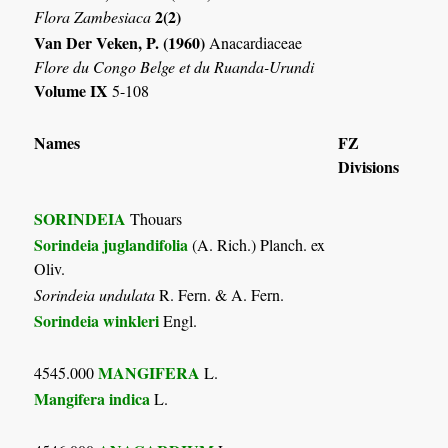
2(2)
Flora Zambesiaca
Van Der Veken, P. (1960)
Anacardiaceae
Flore du Congo Belge et du Ruanda-Urundi
Volume IX
5-108
Names
FZ
Divisions
SORINDEIA
Thouars
Sorindeia juglandifolia
(A. Rich.) Planch. ex
Oliv.
Sorindeia undulata
R. Fern. & A. Fern.
Sorindeia winkleri
Engl.
MANGIFERA
4545.000
L.
Mangifera indica
L.