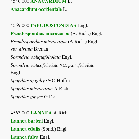
ANACARDIUM
4546.000
L.
Anacardium occidentale
L.
PSEUDOSPONDIAS
4559.000
Engl.
Pseudospondias microcarpa
(A. Rich.) Engl.
Pseudospondias microcarpa
(A.Rich.) Engl.
var.
hirsuta
Brenan
Sorindeia obliquifoliolata
Engl.
Sorindeia obtusifoliolata
var.
parvifoliolata
Engl.
Spondias angolensis
O.Hoffm.
Spondias microcarpa
A.Rich.
Spondias zanzee
G.Don
LANNEA
4563.000
A.Rich.
Lannea barteri
Engl.
Lannea edulis
(Sond.) Engl.
Lannea fulva
Engl.